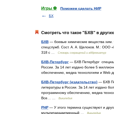
Игры ⚽
Поможем сделать НИР
БХ
Смотреть что такое "БХВ" в других
БХВ
— боевые химические вещества хим. 
спецслужб. Сост. А. А. Щелоков. М.: ООО 
318 с …
Словарь сокращений и аббревиатур
БХВ-Петербург
— БХВ Петербург специал
России. За 14 лет издано более 5 миллио
обеспечению, медиа технологиям и Web 
БХВ-Петербург (издательство)
— БХВ Пе
литературы в России. За 14 лет издано бо
программному обеспечению, медиа технол
Все… …
Википедия
PHP
— У этого термина существуют и друг
мультипарадигменный …
Википедия