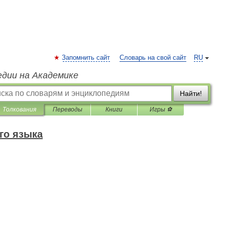
Запомнить сайт
Словарь на свой сайт
RU
едии на Академике
Найти!
Толкования
Переводы
Книги
Игры ⚽
го языка