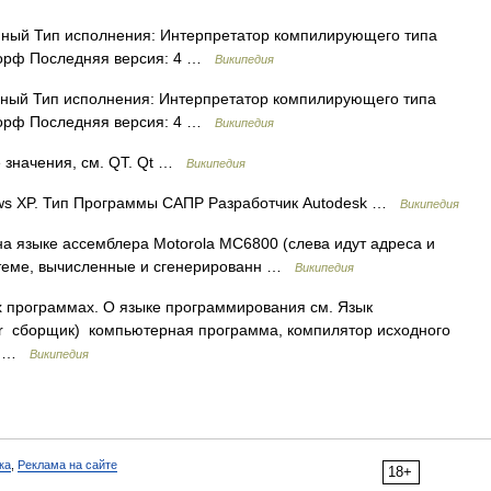
ный Тип исполнения: Интерпретатор компилирующего типа
рдорф Последняя версия: 4 …
Википедия
ный Тип исполнения: Интерпретатор компилирующего типа
рдорф Последняя версия: 4 …
Википедия
е значения, см. QT. Qt …
Википедия
ws XP. Тип Программы САПР Разработчик Autodesk …
Википедия
а языке ассемблера Motorola MC6800 (слева идут адреса и
теме, вычисленные и сгенерированн …
Википедия
 программах. О языке программирования см. Язык
ler сборщик) компьютерная программа, компилятор исходного
е… …
Википедия
ка
,
Реклама на сайте
18+