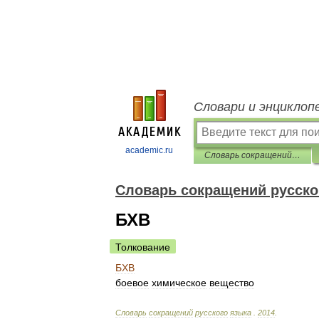
Словари и энциклоп
academic.ru
Словарь сокращений русского языка
Словарь сокращений русско
БХВ
Толкование
БХВ
боевое
химическое
вещество
Словарь
сокращений
русского
языка
.
2014
.