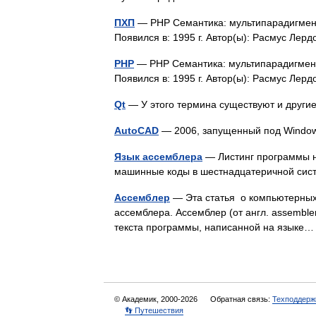
ПХП
— PHP Семантика: мультипарадигмен
Появился в: 1995 г. Автор(ы): Расмус Ле
РНР
— PHP Семантика: мультипарадигмен
Появился в: 1995 г. Автор(ы): Расмус Ле
Qt
— У этого термина существуют и други
AutoCAD
— 2006, запущенный под Windo
Язык ассемблера
— Листинг программы н
машинные коды в шестнадцатеричной сис
Ассемблер
— Эта статья о компьютерных
ассемблера. Ассемблер (от англ. assemb
текста программы, написанной на язык
© Академик, 2000-2026
Обратная связь:
Техподдерж
👣 Путешествия